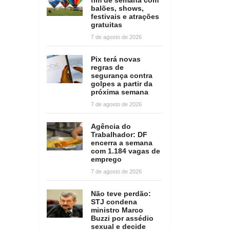
balões, shows,
festivais e atrações
gratuitas
7 de agosto de 2026
Pix terá novas
regras de
segurança contra
golpes a partir da
próxima semana
7 de agosto de 2026
Agência do
Trabalhador: DF
encerra a semana
com 1.184 vagas de
emprego
7 de agosto de 2026
Não teve perdão:
STJ condena
ministro Marco
Buzzi por assédio
sexual e decide