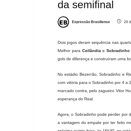
da semifinal
Expressão Brasiliense
20 d
Dois jogos deram sequência nas quarta
Melhor para
Ceilândia
e
Sobradinh
gols de diferença e construíram uma b
No estádio Bezerrão, Sobradinho e Re
com vitória para o Sobradinho por 4 a 2, 
marcado contra, pelo zagueiro Vitor H
esperança do Real.
Agora, o Sobradinho pode perder por d
a vantagem do empate por ter feito m
próxima quinta-feira, às 15h30, no est