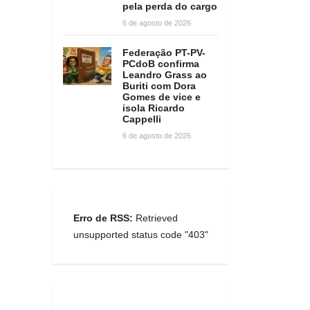
pela perda do cargo
6 de agosto de 2026
Federação PT-PV-
PCdoB confirma
Leandro Grass ao
Buriti com Dora
Gomes de vice e
isola Ricardo
Cappelli
6 de agosto de 2026
Erro de RSS:
Retrieved
unsupported status code "403"