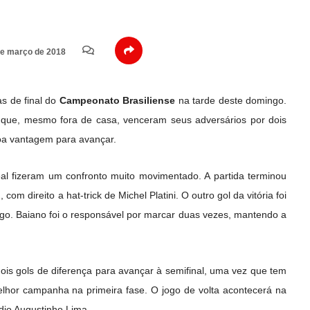
e março de 2018
s de final do
Campeonato Brasiliense
na tarde deste domingo.
o
que, mesmo fora de casa, venceram seus adversários por dois
oa vantagem para avançar.
al fizeram um confronto muito movimentado. A partida terminou
com direito a hat-trick de Michel Platini. O outro gol da vitória foi
ugo. Baiano foi o responsável por marcar duas vezes, mantendo a
ois gols de diferença para avançar à semifinal, uma vez que tem
elhor campanha na primeira fase. O jogo de volta acontecerá na
ádio Augustinho Lima.