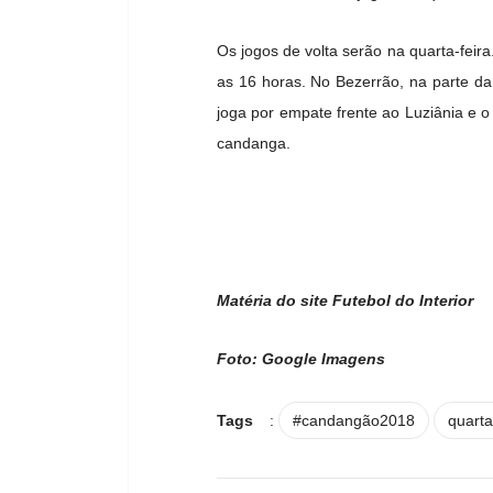
Os jogos de volta serão na quarta-feir
as 16 horas. No Bezerrão, na parte d
joga por empate frente ao Luziânia e o
candanga.
Matéria do site Futebol do Interior
Foto: Google Imagens
Tags
:
#candangão2018
quarta