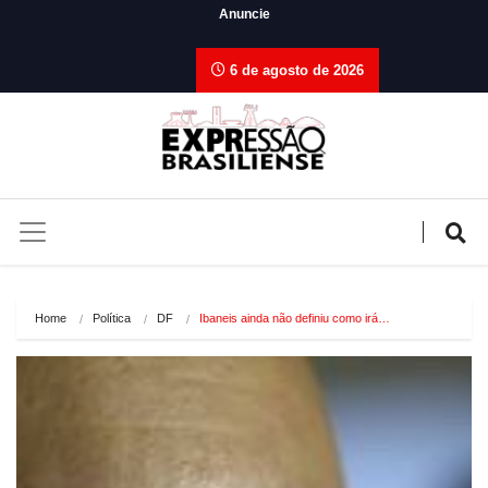
Anuncie
6 de agosto de 2026
Home
Política
DF
Ibaneis ainda não definiu como irá…