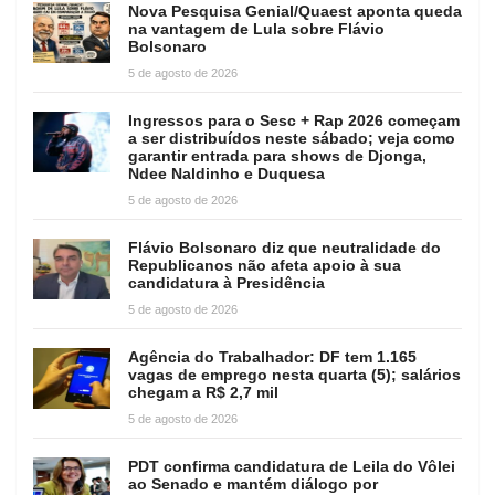
Nova Pesquisa Genial/Quaest aponta queda
na vantagem de Lula sobre Flávio
Bolsonaro
5 de agosto de 2026
Ingressos para o Sesc + Rap 2026 começam
a ser distribuídos neste sábado; veja como
garantir entrada para shows de Djonga,
Ndee Naldinho e Duquesa
5 de agosto de 2026
Flávio Bolsonaro diz que neutralidade do
Republicanos não afeta apoio à sua
candidatura à Presidência
5 de agosto de 2026
Agência do Trabalhador: DF tem 1.165
vagas de emprego nesta quarta (5); salários
chegam a R$ 2,7 mil
5 de agosto de 2026
PDT confirma candidatura de Leila do Vôlei
ao Senado e mantém diálogo por