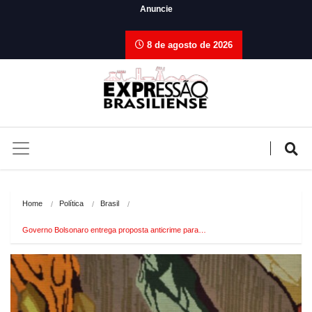
Anuncie
8 de agosto de 2026
Home
Política
Brasil
Governo Bolsonaro entrega proposta anticrime para…