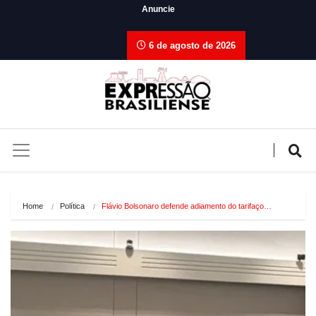
Anuncie
6 de agosto de 2026
Home
Política
Flávio Bolsonaro defende adiamento do tarifaço…