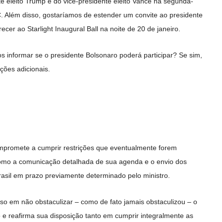
e eleito Trump e do vice-presidente eleito Vance na segunda-
C. Além disso, gostaríamos de estender um convite ao presidente
er ao Starlight Inaugural Ball na noite de 20 de janeiro.
s informar se o presidente Bolsonaro poderá participar? Se sim,
ões adicionais.
mpromete a cumprir restrições que eventualmente forem
como a comunicação detalhada de sua agenda e o envio dos
asil em prazo previamente determinado pelo ministro.
so em não obstaculizar – como de fato jamais obstaculizou – o
e reafirma sua disposição tanto em cumprir integralmente as