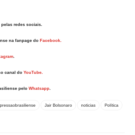
pelas redes sociais.
iense na fanpage do
Facebook.
tagram
.
so canal do
YouTube.
asiliense pelo
Whatsapp
.
pressaobrasiliense
Jair Bolsonaro
noticias
Política