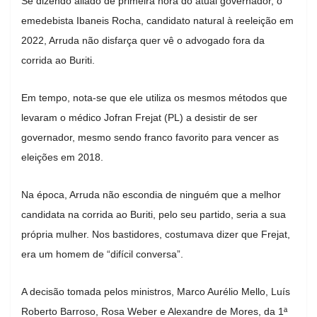
Se dizendo aliado de primeira hora do atual governador, o
emedebista Ibaneis Rocha, candidato natural à reeleição em
2022, Arruda não disfarça quer vê o advogado fora da
corrida ao Buriti.
Em tempo, nota-se que ele utiliza os mesmos métodos que
levaram o médico Jofran Frejat (PL) a desistir de ser
governador, mesmo sendo franco favorito para vencer as
eleições em 2018.
Na época, Arruda não escondia de ninguém que a melhor
candidata na corrida ao Buriti, pelo seu partido, seria a sua
própria mulher. Nos bastidores, costumava dizer que Frejat,
era um homem de “difícil conversa”.
A decisão tomada pelos ministros, Marco Aurélio Mello, Luís
Roberto Barroso, Rosa Weber e Alexandre de Mores, da 1ª