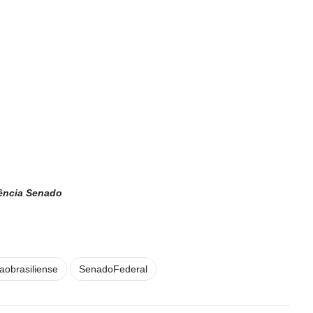
ência Senado
aobrasiliense
SenadoFederal