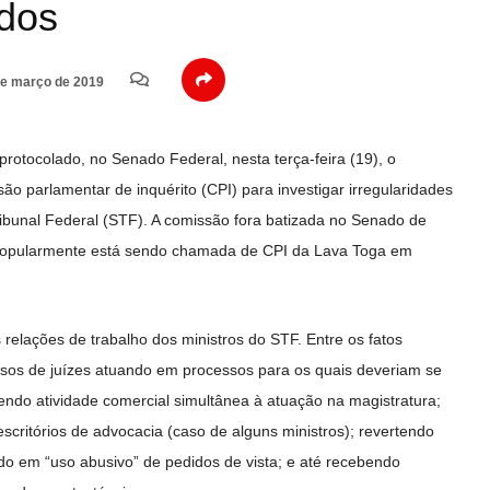
dos
e março de 2019
protocolado, no Senado Federal, nesta terça-feira (19), o
o parlamentar de inquérito (CPI) para investigar irregularidades
ibunal Federal (STF). A comissão fora batizada no Senado de
 popularmente está sendo chamada de CPI da Lava Toga em
 relações de trabalho dos ministros do STF. Entre os fatos
sos de juízes atuando em processos para os quais deveriam se
endo atividade comercial simultânea à atuação na magistratura;
scritórios de advocacia (caso de alguns ministros); revertendo
do em “uso abusivo” de pedidos de vista; e até recebendo