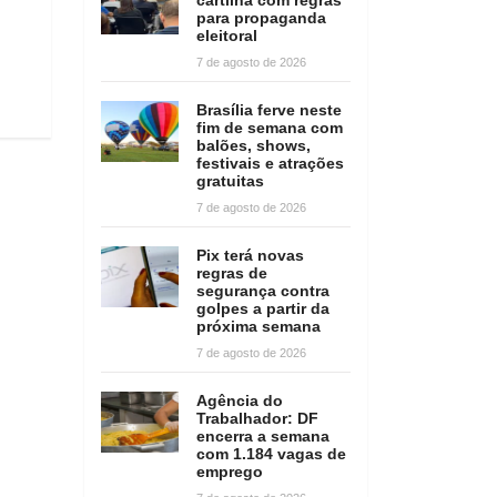
para propaganda
eleitoral
7 de agosto de 2026
Brasília ferve neste
fim de semana com
balões, shows,
festivais e atrações
gratuitas
7 de agosto de 2026
Pix terá novas
regras de
segurança contra
golpes a partir da
próxima semana
7 de agosto de 2026
Agência do
Trabalhador: DF
encerra a semana
com 1.184 vagas de
emprego