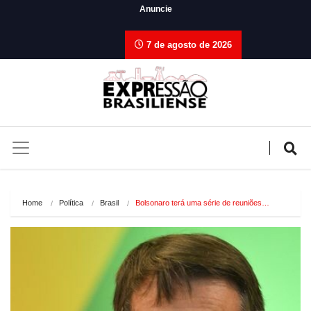
Anuncie
7 de agosto de 2026
Home
Política
Brasil
Bolsonaro terá uma série de reuniões…