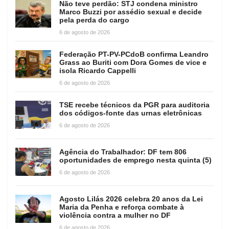
Não teve perdão: STJ condena ministro
Marco Buzzi por assédio sexual e decide
pela perda do cargo
6 de agosto de 2026
Federação PT-PV-PCdoB confirma Leandro
Grass ao Buriti com Dora Gomes de vice e
isola Ricardo Cappelli
6 de agosto de 2026
TSE recebe técnicos da PGR para auditoria
dos códigos-fonte das urnas eletrônicas
6 de agosto de 2026
Agência do Trabalhador: DF tem 806
oportunidades de emprego nesta quinta (5)
6 de agosto de 2026
Agosto Lilás 2026 celebra 20 anos da Lei
Maria da Penha e reforça combate à
violência contra a mulher no DF
6 de agosto de 2026