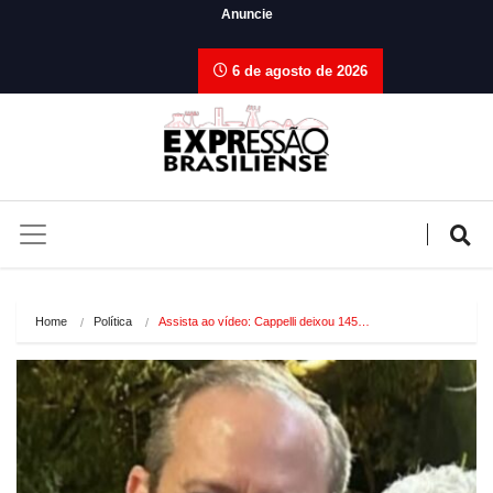
Anuncie
6 de agosto de 2026
Home
Política
Assista ao vídeo: Cappelli deixou 145…