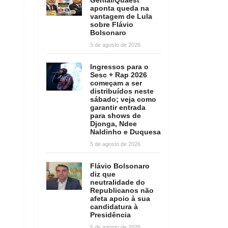
aponta queda na
vantagem de Lula
sobre Flávio
Bolsonaro
5 de agosto de 2026
Ingressos para o
Sesc + Rap 2026
começam a ser
distribuídos neste
sábado; veja como
garantir entrada
para shows de
Djonga, Ndee
Naldinho e Duquesa
5 de agosto de 2026
Flávio Bolsonaro
diz que
neutralidade do
Republicanos não
afeta apoio à sua
candidatura à
Presidência
5 de agosto de 2026