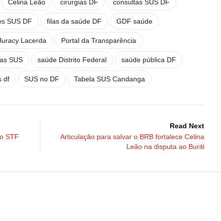
Celina Leão
cirurgias DF
consultas SUS DF
es SUS DF
filas da saúde DF
GDF saúde
Juracy Lacerda
Portal da Transparência
las SUS
saúde Distrito Federal
saúde pública DF
 df
SUS no DF
Tabela SUS Candanga
Read Next
do STF
Articulação para salvar o BRB fortalece Celina
Leão na disputa ao Buriti