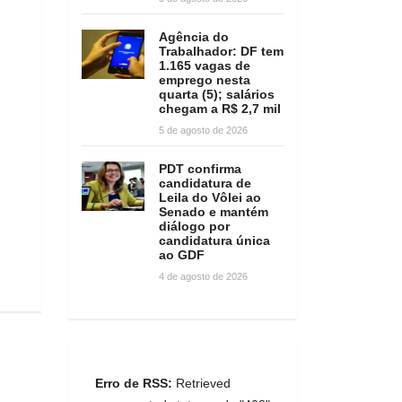
Agência do
Trabalhador: DF tem
1.165 vagas de
emprego nesta
quarta (5); salários
chegam a R$ 2,7 mil
5 de agosto de 2026
PDT confirma
candidatura de
Leila do Vôlei ao
Senado e mantém
diálogo por
candidatura única
ao GDF
4 de agosto de 2026
Erro de RSS:
Retrieved