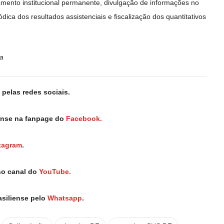
nto institucional permanente, divulgação de informações no
dica dos resultados assistenciais e fiscalização dos quantitativos
ia
pelas redes sociais.
iense na fanpage do
Facebook.
tagram
.
so canal do
YouTube.
asiliense pelo
Whatsapp
.