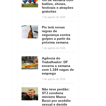
balões, shows,
festivais e atrações
gratuitas
7 de agosto de 2026
Pix terá novas
regras de
segurança contra
golpes a partir da
próxima semana
7 de agosto de 2026
Agência do
Trabalhador: DF
encerra a semana
com 1.184 vagas de
emprego
7 de agosto de 2026
Não teve perdão:
STJ condena
ministro Marco
Buzzi por assédio
sexual e decide