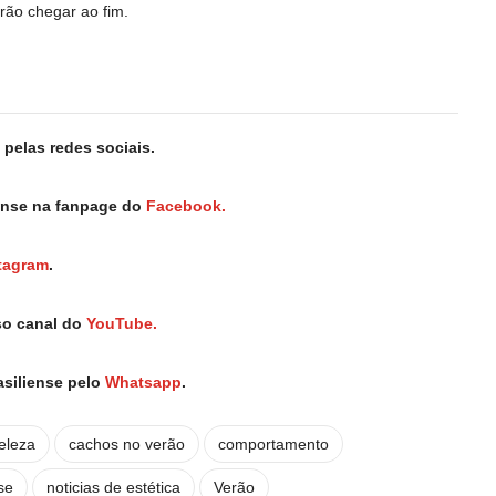
rão chegar ao fim.
pelas redes sociais.
iense na fanpage do
Facebook.
tagram
.
so canal do
YouTube.
asiliense pelo
Whatsapp
.
eleza
cachos no verão
comportamento
se
noticias de estética
Verão