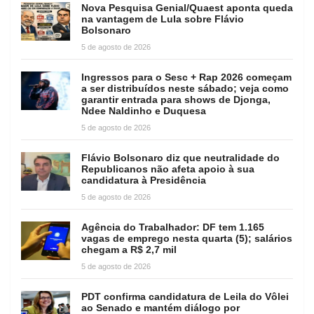
Nova Pesquisa Genial/Quaest aponta queda
na vantagem de Lula sobre Flávio
Bolsonaro
5 de agosto de 2026
Ingressos para o Sesc + Rap 2026 começam
a ser distribuídos neste sábado; veja como
garantir entrada para shows de Djonga,
Ndee Naldinho e Duquesa
5 de agosto de 2026
Flávio Bolsonaro diz que neutralidade do
Republicanos não afeta apoio à sua
candidatura à Presidência
5 de agosto de 2026
Agência do Trabalhador: DF tem 1.165
vagas de emprego nesta quarta (5); salários
chegam a R$ 2,7 mil
5 de agosto de 2026
PDT confirma candidatura de Leila do Vôlei
ao Senado e mantém diálogo por