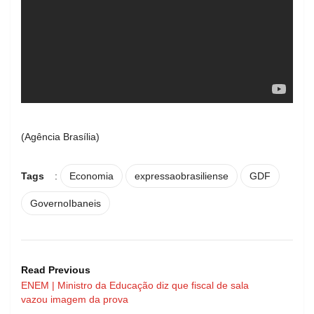
(Agência Brasília)
Tags
:
Economia
expressaobrasiliense
GDF
GovernoIbaneis
Read Previous
ENEM | Ministro da Educação diz que fiscal de sala
vazou imagem da prova