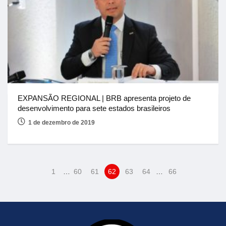
EXPANSÃO REGIONAL | BRB apresenta projeto de
desenvolvimento para sete estados brasileiros
1 de dezembro de 2019
1
…
60
61
62
63
64
…
66