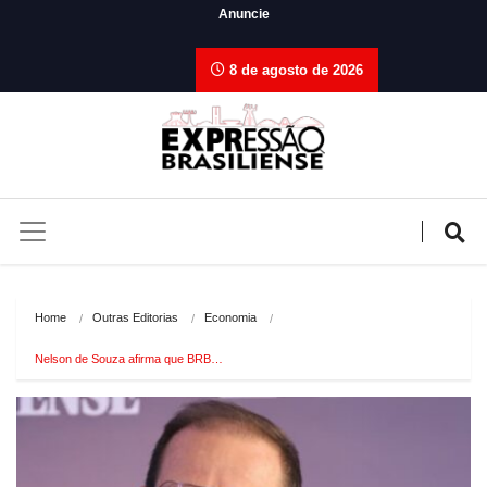
Anuncie
8 de agosto de 2026
Home
Outras Editorias
Economia
Nelson de Souza afirma que BRB…