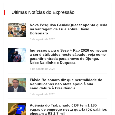
Últimas Notícias do Expressão
Nova Pesquisa Genial/Quaest aponta queda
na vantagem de Lula sobre Flávio
Bolsonaro
5 de agosto de 2026
Ingressos para o Sesc + Rap 2026 começam
a ser distribuídos neste sábado; veja como
garantir entrada para shows de Djonga,
Ndee Naldinho e Duquesa
5 de agosto de 2026
Flávio Bolsonaro diz que neutralidade do
Republicanos não afeta apoio à sua
candidatura à Presidência
5 de agosto de 2026
Agência do Trabalhador: DF tem 1.165
vagas de emprego nesta quarta (5); salários
chegam a R$ 2,7 mil