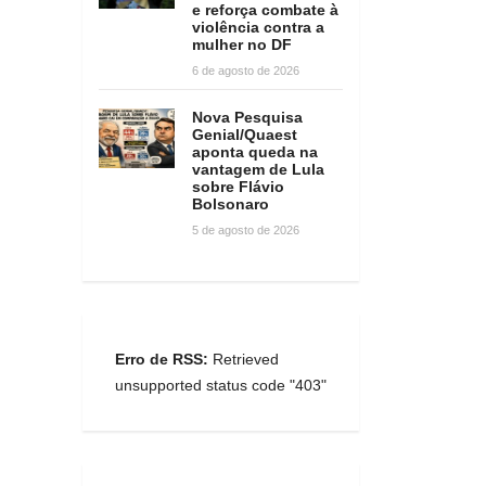
e reforça combate à
violência contra a
mulher no DF
6 de agosto de 2026
Nova Pesquisa
Genial/Quaest
aponta queda na
vantagem de Lula
sobre Flávio
Bolsonaro
5 de agosto de 2026
Erro de RSS:
Retrieved
unsupported status code "403"