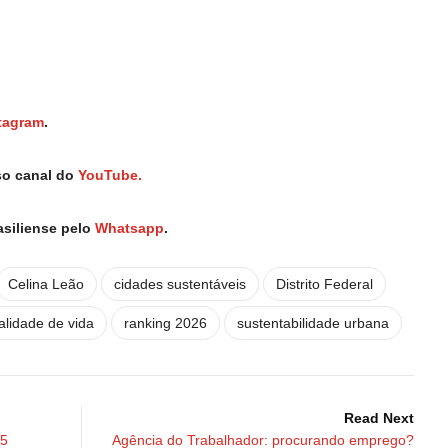
tagram
.
so canal do
YouTube.
asiliense pelo
Whatsapp
.
Celina Leão
cidades sustentáveis
Distrito Federal
alidade de vida
ranking 2026
sustentabilidade urbana
Read Next
75
Agência do Trabalhador: procurando emprego?