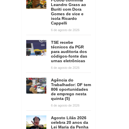
Leandro Grass ao
Buriti com Dora
Gomes de vice e
isola Ricardo
Cappelli
6 de agosto de 2026
TSE recebe
técnicos da PGR
para auditoria dos
códigos-fonte das
urnas eletrônicas
6 de agosto de 2026
Agência do
Trabalhador: DF tem
806 oportunidades
de emprego nesta
quinta (5)
6 de agosto de 2026
Agosto Lilás 2026
celebra 20 anos da
Lei Maria da Penha