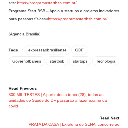
site:
https://programastartbsb.com.b
r/
Programa Start BSB – Apoio a startups e projetos inovadores
para pessoas físicas<
https://programastartb
sb.com.br/
(Agência Brasília)
Tags
:
expressaobrasiliense
GDF
GovernoIbaneis
startbsb
startups
Tecnologia
Read Previous
300 MIL TESTES | A partir desta terça (28), todas as
unidades de Saúde do DF passarão a fazer exame da
covid
Read Next
PRATA DA CASA | Ex-aluna do SENAI concorre ao