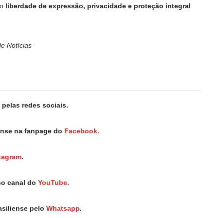
mo
liberdade de expressão, privacidade e proteção integral
e Notícias
pelas redes sociais.
iense na fanpage do
Facebook.
tagram
.
so canal do
YouTube.
asiliense pelo
Whatsapp
.