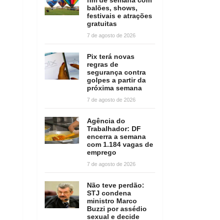
balões, shows,
festivais e atrações
gratuitas
7 de agosto de 2026
Pix terá novas
regras de
segurança contra
golpes a partir da
próxima semana
7 de agosto de 2026
Agência do
Trabalhador: DF
encerra a semana
com 1.184 vagas de
emprego
7 de agosto de 2026
Não teve perdão:
STJ condena
ministro Marco
Buzzi por assédio
sexual e decide