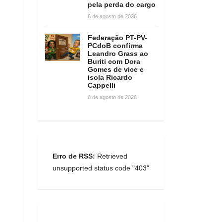
pela perda do cargo
6 de agosto de 2026
Federação PT-PV-
PCdoB confirma
Leandro Grass ao
Buriti com Dora
Gomes de vice e
isola Ricardo
Cappelli
6 de agosto de 2026
Erro de RSS:
Retrieved
unsupported status code "403"