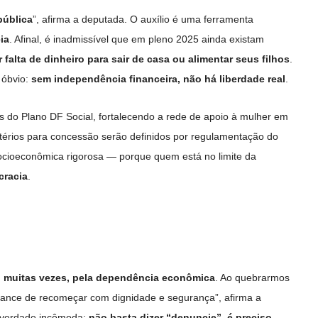
pública
”, afirma a deputada. O auxílio é uma ferramenta
ia
. Afinal, é inadmissível que em pleno 2025 ainda existam
r falta de dinheiro para sair de casa ou alimentar seus filhos
.
 óbvio:
sem independência financeira, não há liberdade real
.
s do Plano DF Social, fortalecendo a rede de apoio à mulher em
ritérios para concessão serão definidos por regulamentação do
ocioeconômica rigorosa — porque quem está no limite da
cracia
.
, muitas vezes, pela dependência econômica
. Ao quebrarmos
hance de recomeçar com dignidade e segurança”, afirma a
a verdade incômoda:
não basta dizer “denuncie”, é preciso