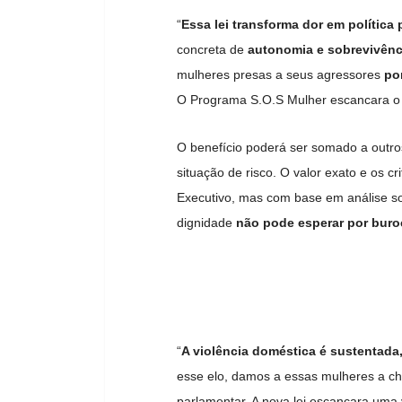
“
Essa lei transforma dor em política 
concreta de
autonomia e sobrevivênc
mulheres presas a seus agressores
po
O Programa S.O.S Mulher escancara o
O benefício poderá ser somado a outro
situação de risco. O valor exato e os c
Executivo, mas com base em análise s
dignidade
não pode esperar por buro
“
A violência doméstica é sustentada
esse elo, damos a essas mulheres a c
parlamentar. A nova lei escancara um