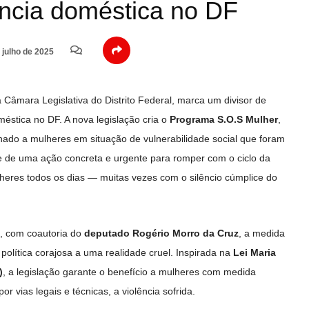
ência doméstica no DF
 julho de 2025
a Câmara Legislativa do Distrito Federal, marca um divisor de
éstica no DF. A nova legislação cria o
Programa S.O.S Mulher
,
inado a mulheres em situação de vulnerabilidade social que foram
se de uma ação concreta e urgente para romper com o ciclo da
lheres todos os dias — muitas vezes com o silêncio cúmplice do
, com coautoria do
deputado Rogério Morro da Cruz
, a medida
política corajosa a uma realidade cruel. Inspirada na
Lei Maria
)
, a legislação garante o benefício a mulheres com medida
r vias legais e técnicas, a violência sofrida.