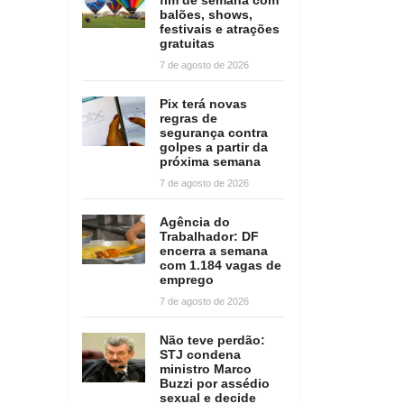
balões, shows,
festivais e atrações
gratuitas
7 de agosto de 2026
Pix terá novas
regras de
segurança contra
golpes a partir da
próxima semana
7 de agosto de 2026
Agência do
Trabalhador: DF
encerra a semana
com 1.184 vagas de
emprego
7 de agosto de 2026
Não teve perdão:
STJ condena
ministro Marco
Buzzi por assédio
sexual e decide