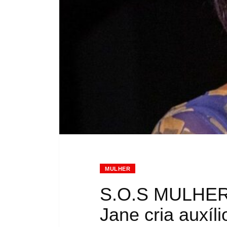
MULHER
S.O.S MULHER |
Jane cria auxíl