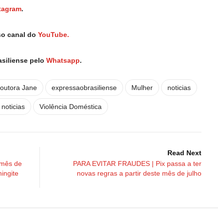
tagram
.
so canal do
YouTube.
asiliense pelo
Whatsapp
.
outora Jane
expressaobrasiliense
Mulher
noticias
 noticias
Violência Doméstica
Read Next
 mês de
PARA EVITAR FRAUDES | Pix passa a ter
ningite
novas regras a partir deste mês de julho