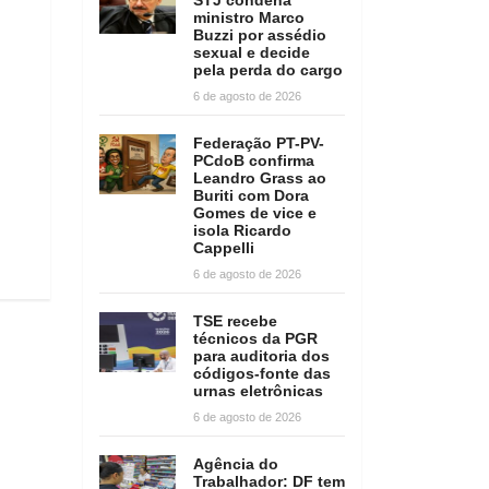
ministro Marco
Buzzi por assédio
sexual e decide
pela perda do cargo
6 de agosto de 2026
Federação PT-PV-
PCdoB confirma
Leandro Grass ao
Buriti com Dora
Gomes de vice e
isola Ricardo
Cappelli
6 de agosto de 2026
TSE recebe
técnicos da PGR
para auditoria dos
códigos-fonte das
urnas eletrônicas
6 de agosto de 2026
Agência do
Trabalhador: DF tem