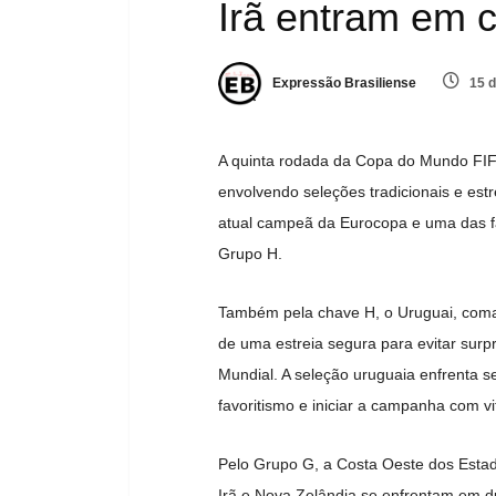
Irã entram em 
Expressão Brasiliense
15 d
A quinta rodada da Copa do Mundo FIF
envolvendo seleções tradicionais e est
atual campeã da Eurocopa e uma das fav
Grupo H.
Também pela chave H, o Uruguai, coma
de uma estreia segura para evitar surp
Mundial. A seleção uruguaia enfrenta s
favoritismo e iniciar a campanha com vit
Pelo Grupo G, a Costa Oeste dos Estad
Irã e Nova Zelândia se enfrentam em du