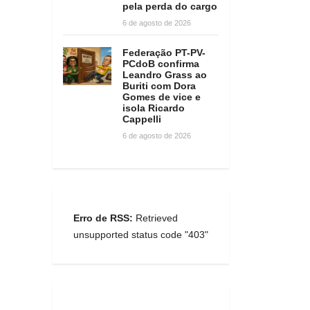
pela perda do cargo
6 de agosto de 2026
Federação PT-PV-
PCdoB confirma
Leandro Grass ao
Buriti com Dora
Gomes de vice e
isola Ricardo
Cappelli
6 de agosto de 2026
Erro de RSS:
Retrieved
unsupported status code "403"