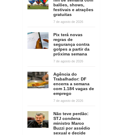
balões, shows,
festivais e atrações
gratuitas
7 de agosto de 2026
Pix terá novas
regras de
segurança contra
golpes a partir da
próxima semana
7 de agosto de 2026
Agência do
Trabalhador: DF
encerra a semana
com 1.184 vagas de
emprego
7 de agosto de 2026
Não teve perdão:
STJ condena
ministro Marco
Buzzi por assédio
sexual e decide