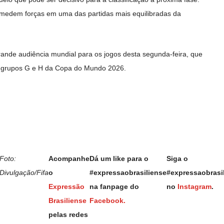
o medem forças em uma das partidas mais equilibradas da
grande audiência mundial para os jogos desta segunda-feira, que
s grupos G e H da Copa do Mundo 2026.
Foto:
Acompanhe
Dá um like para o
Siga o
Divulgação/Fifa
o
#expressaobrasiliense
#expressaobrasi
Expressão
na fanpage do
no
Instagram
.
Brasiliense
Facebook.
pelas redes