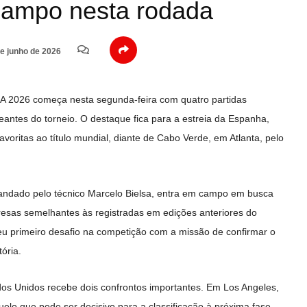
campo nesta rodada
e junho de 2026
A 2026 começa nesta segunda-feira com quatro partidas
reantes do torneio. O destaque fica para a estreia da Espanha,
oritas ao título mundial, diante de Cabo Verde, em Atlanta, pelo
ndado pelo técnico Marcelo Bielsa, entra em campo em busca
resas semelhantes às registradas em edições anteriores do
eu primeiro desafio na competição com a missão de confirmar o
ória.
os Unidos recebe dois confrontos importantes. Em Los Angeles,
elo que pode ser decisivo para a classificação à próxima fase.