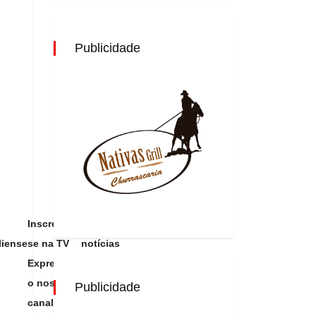
Publicidade
Inscreva-
Receba as
liense
se na TV
notícias
Expressão,
do
o nosso
Expressão
Publicidade
canal do
Brasiliense