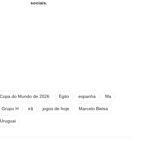
sociais.
Copa do Mundo de 2026
Egito
espanha
fifa
Grupo H
irã
jogos de hoje
Marcelo Bielsa
Uruguai