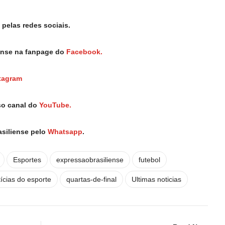
pelas redes sociais.
iense na fanpage do
Facebook.
tagram
so canal do
YouTube.
asiliense pelo
Whatsapp
.
Esportes
expressaobrasiliense
futebol
tícias do esporte
quartas-de-final
Ultimas noticias