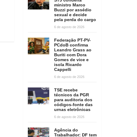
ministro Marco
Buzzi por assédio
sexual e decide
pela perda do cargo
6 de agosto de 2026
Federação PT-PV-
PCdoB confirma
Leandro Grass ao
Buriti com Dora
Gomes de vice e
isola Ricardo
Cappelli
6 de agosto de 2026
TSE recebe
técnicos da PGR
para auditoria dos
códigos-fonte das
urnas eletrônicas
6 de agosto de 2026
Agência do
Trabalhador: DF tem