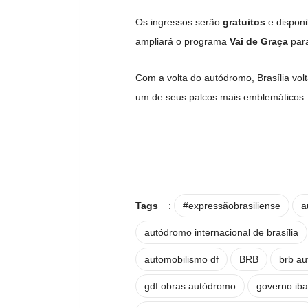
Os ingressos serão
gratuitos
e disponi
ampliará o programa
Vai de Graça
para
Com a volta do autódromo, Brasília vol
um de seus palcos mais emblemáticos.
Tags
:
#expressãobrasiliense
a
autódromo internacional de brasília
automobilismo df
BRB
brb a
gdf obras autódromo
governo iba