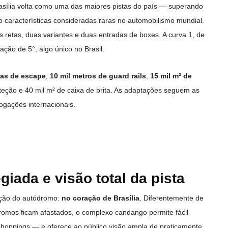
asília volta como uma das maiores pistas do país — superando
 características consideradas raras no automobilismo mundial.
es retas, duas variantes e duas entradas de boxes. A curva 1, de
ação de 5°, algo único no Brasil.
eas de escape
,
10 mil metros de guard rails
,
15 mil m² de
teção e 40 mil m² de caixa de brita. As adaptações seguem as
ogações internacionais.
giada e visão total da pista
ição do autódromo:
no coração de Brasília
. Diferentemente de
romos ficam afastados, o complexo candango permite fácil
 shoppings — e oferece ao público visão ampla de praticamente