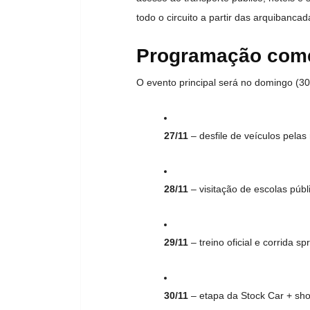
todo o circuito a partir das arquibancad
Programação come
O evento principal será no domingo (3
27/11
– desfile de veículos pelas 
28/11
– visitação de escolas púb
29/11
– treino oficial e corrida spr
30/11
– etapa da Stock Car + sh