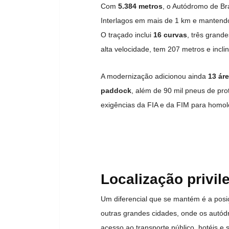
Com
5.384 metros
, o Autódromo de Br
Interlagos em mais de 1 km e mantendo
O traçado inclui
16 curvas
, três grand
alta velocidade, tem 207 metros e inclin
A modernização adicionou ainda
13 ár
paddock
, além de 90 mil pneus de pro
exigências da FIA e da FIM para homol
Localização privile
Um diferencial que se mantém é a pos
outras grandes cidades, onde os autód
acesso ao transporte público, hotéis e