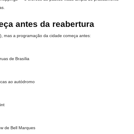
as.
ça antes da reabertura
0), mas a programação da cidade começa antes:
ruas de Brasília
licas ao autódromo
int
ow de Bell Marques