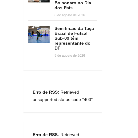
Bolsonaro no Dia
dos Pais
8 de agosto de 2026
Semifinais da Taça
Brasil de Futsal
Sub-09 têm
representante do
DF
8 de agosto de 2026
Erro de RSS:
Retrieved
unsupported status code "403"
Erro de RSS:
Retrieved