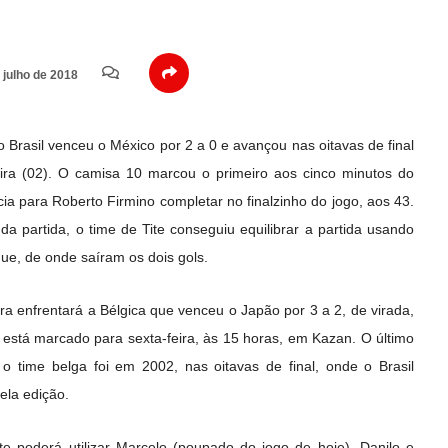
 julho de 2018
 Brasil venceu o México
por 2 a 0 e avançou nas oitavas de final
ra (02). O camisa 10 marcou o primeiro aos cinco minutos do
a para Roberto Firmino completar no finalzinho do jogo, aos 43.
da partida, o time de Tite conseguiu equilibrar a partida usando
ue, de onde saíram os dois gols.
ira enfrentará a Bélgica que venceu o Japão por 3 a 2, de virada,
 está marcado para sexta-feira, às 15 horas, em Kazan. O último
 time belga foi em 2002, nas oitavas de final, onde o Brasil
ela edição.
ite poderá utilizar Marcelo (poupado do jogo de hoje), Danilo e