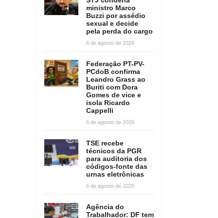
ministro Marco
Buzzi por assédio
sexual e decide
pela perda do cargo
6 de agosto de 2026
Federação PT-PV-
PCdoB confirma
Leandro Grass ao
Buriti com Dora
Gomes de vice e
isola Ricardo
Cappelli
6 de agosto de 2026
TSE recebe
técnicos da PGR
para auditoria dos
códigos-fonte das
urnas eletrônicas
6 de agosto de 2026
Agência do
Trabalhador: DF tem