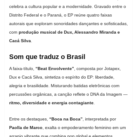
celebra a cultura popular e a modernidade. Gravado entre o
Distrito Federal e o Paraná, o EP reúne quatro faixas
autorais que exploram sonoridades dançantes e sofisticadas,
com
produção musical de Dux, Alessandro Miranda e
Cacá Silva
.
Som que traduz o Brasil
A faixa-título,
“Beat Envolvente”
, composta por Jotapex,
Dux e Cacá Silva, sintetiza o espírito do EP: liberdade,
alegria e brasilidade. Misturando batidas eletrônicas com
percussões orgânicas, a canção reflete o DNA da Imagem —
ritmo, diversidade e energia contagiante
.
Entre os destaques,
“Boca na Boca”
, interpretada por
Paolla de Marco
, exalta o empoderamento feminino em um
arranjo vibrante que combina pop global e elementos