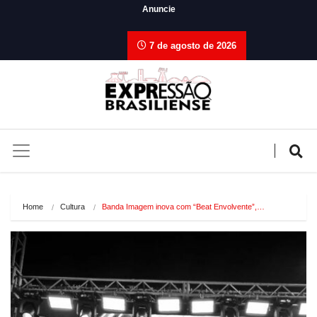
Anuncie
7 de agosto de 2026
Home
Cultura
Banda Imagem inova com “Beat Envolvente”,…