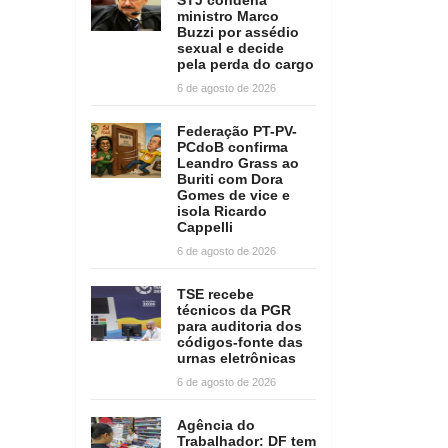
ministro Marco
Buzzi por assédio
sexual e decide
pela perda do cargo
6 de agosto de 2026
Federação PT-PV-
PCdoB confirma
Leandro Grass ao
Buriti com Dora
Gomes de vice e
isola Ricardo
Cappelli
6 de agosto de 2026
TSE recebe
técnicos da PGR
para auditoria dos
códigos-fonte das
urnas eletrônicas
6 de agosto de 2026
Agência do
Trabalhador: DF tem