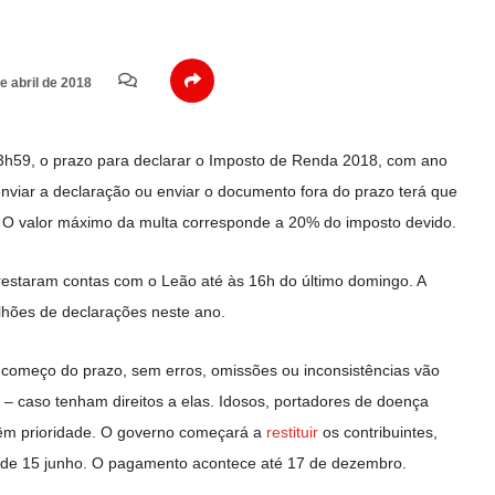
e abril de 2018
23h59, o prazo para declarar o Imposto de Renda 2018, com ano
nviar a declaração ou enviar o documento fora do prazo terá que
 O valor máximo da multa corresponde a 20% do imposto devido.
prestaram contas com o Leão até às 16h do último domingo. A
lhões de declarações neste ano.
começo do prazo, sem erros, omissões ou inconsistências vão
R – caso tenham direitos a elas. Idosos, portadores de doença
 têm prioridade. O governo começará a
restituir
os contribuintes,
r de 15 junho. O pagamento acontece até 17 de dezembro.