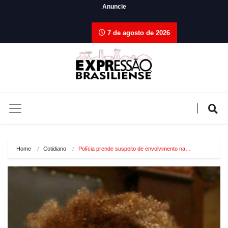
Anuncie
7 de agosto de 2026
Home
Cotidiano
Polícia prende suspeito de envolvimento na…