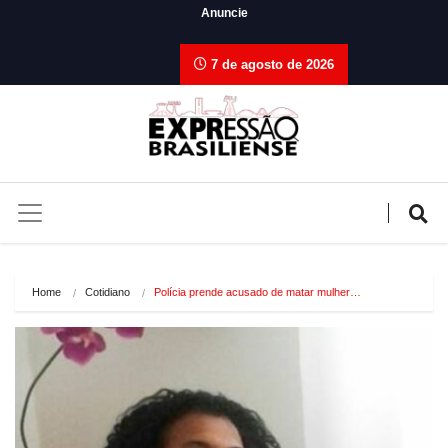
Anuncie
7 de agosto de 2026
Home
Cotidiano
Polícia prende acusado de matar mulher…