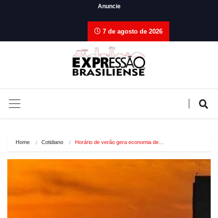
Anuncie
7 de agosto de 2026
Home
Cotidiano
Horário de verão gera economia de…