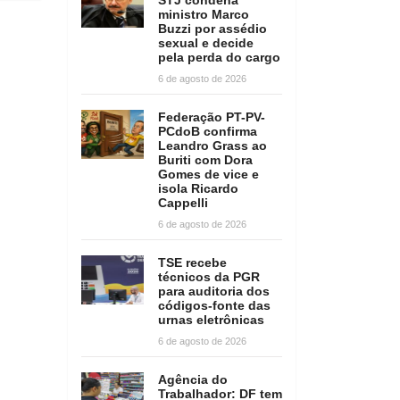
ministro Marco
Buzzi por assédio
sexual e decide
pela perda do cargo
6 de agosto de 2026
Federação PT-PV-
PCdoB confirma
Leandro Grass ao
Buriti com Dora
Gomes de vice e
isola Ricardo
Cappelli
6 de agosto de 2026
TSE recebe
técnicos da PGR
para auditoria dos
códigos-fonte das
urnas eletrônicas
6 de agosto de 2026
Agência do
Trabalhador: DF tem