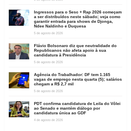
Ingressos para o Sesc + Rap 2026 começam
a ser distribuídos neste sábado; veja como
garantir entrada para shows de Djonga,
Ndee Naldinho e Duquesa
5 de agosto de 2026
Flávio Bolsonaro diz que neutralidade do
Republicanos não afeta apoio à sua
candidatura à Presidência
5 de agosto de 2026
Agência do Trabalhador: DF tem 1.165
vagas de emprego nesta quarta (5); salários
chegam a R$ 2,7 mil
5 de agosto de 2026
PDT confirma candidatura de Leila do Vôlei
ao Senado e mantém diálogo por
candidatura única ao GDF
4 de agosto de 2026