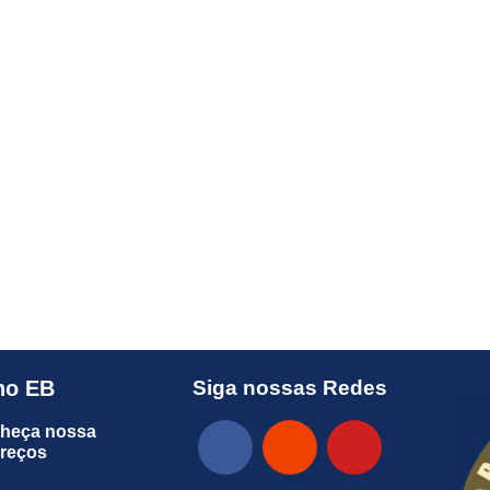
no EB
Siga nossas Redes
heça nossa
preços