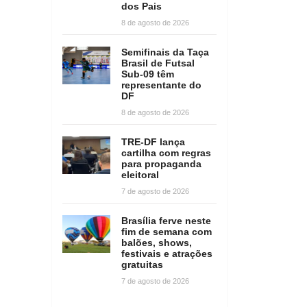
dos Pais
8 de agosto de 2026
Semifinais da Taça
Brasil de Futsal
Sub-09 têm
representante do
DF
8 de agosto de 2026
TRE-DF lança
cartilha com regras
para propaganda
eleitoral
7 de agosto de 2026
Brasília ferve neste
fim de semana com
balões, shows,
festivais e atrações
gratuitas
7 de agosto de 2026