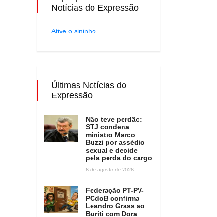
Notícias do Expressão
Ative o sininho
Últimas Notícias do
Expressão
Não teve perdão:
STJ condena
ministro Marco
Buzzi por assédio
sexual e decide
pela perda do cargo
6 de agosto de 2026
Federação PT-PV-
PCdoB confirma
Leandro Grass ao
Buriti com Dora