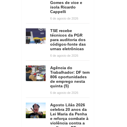
Gomes de vice e
isola Ricardo
Cappelli
6 de agosto de 2026
TSE recebe
técnicos da PGR
para auditoria dos
códigos-fonte das
urnas eletrônicas
6 de agosto de 2026
Agência do
Trabalhador: DF tem
806 oportunidades
de emprego nesta
quinta (5)
6 de agosto de 2026
Agosto Lilás 2026
celebra 20 anos da
Lei Maria da Penha
e reforça combate à
violência contra a