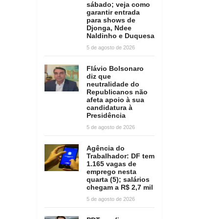
sábado; veja como
garantir entrada
para shows de
Djonga, Ndee
Naldinho e Duquesa
5 de agosto de 2026
Flávio Bolsonaro
diz que
neutralidade do
Republicanos não
afeta apoio à sua
candidatura à
Presidência
5 de agosto de 2026
Agência do
Trabalhador: DF tem
1.165 vagas de
emprego nesta
quarta (5); salários
chegam a R$ 2,7 mil
5 de agosto de 2026