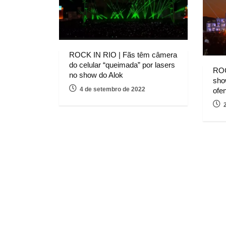
ROCK IN RIO | Fãs têm câmera
do celular “queimada” por lasers
ROC
no show do Alok
sho
4 de setembro de 2022
ofe