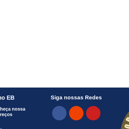
no EB
Siga nossas Redes
heça nossa
preços