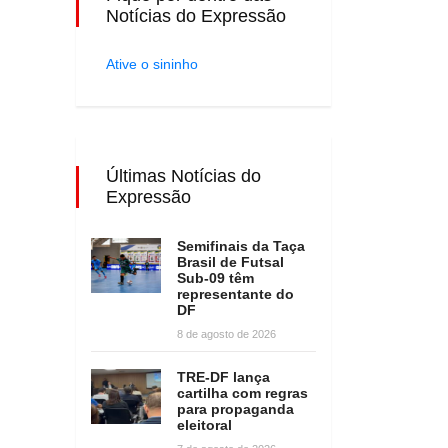
Notícias do Expressão
Ative o sininho
Últimas Notícias do
Expressão
Semifinais da Taça
Brasil de Futsal
Sub-09 têm
representante do
DF
8 de agosto de 2026
TRE-DF lança
cartilha com regras
para propaganda
eleitoral