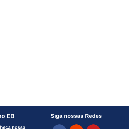
no EB
Siga nossas Redes
heça nossa