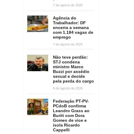
7 de agosto de 2026
Agência do
Trabalhador: DF
encerra a semana
com 1.184 vagas de
emprego
7 de agosto de 2026
Não teve perdão:
STJ condena
ministro Marco
Buzzi por assédio
sexual e decide
pela perda do cargo
6 de agosto de 2026
Federação PT-PV-
PCdoB confirma
Leandro Grass ao
Buriti com Dora
Gomes de vice e
isola Ricardo
Cappelli