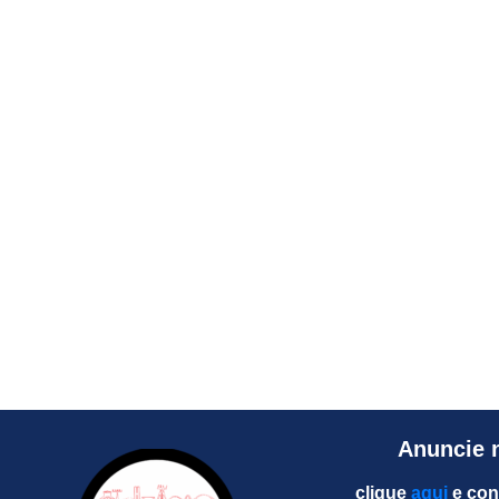
Anuncie 
clique
aqui
e con