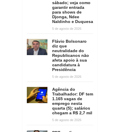
sábado; veja como
garantir entrada
para shows de
Djonga, Ndee
Naldinho e Duquesa
5 de agosto de 2026
Flávio Bolsonaro
diz que
neutralidade do
Republicanos não
afeta apoio à sua
candidatura à
Presidência
5 de agosto de 2026
Agência do
Trabalhador: DF tem
1.165 vagas de
emprego nesta
quarta (5); salários
chegam a R$ 2,7 mil
5 de agosto de 2026