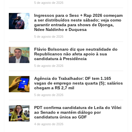
5 de agosto de 2026
Ingressos para o Sesc + Rap 2026 começam
a ser distribuídos neste sábado; veja como
garantir entrada para shows de Djonga,
Ndee Naldinho e Duquesa
5 de agosto de 2026
Flávio Bolsonaro diz que neutralidade do
Republicanos não afeta apoio à sua
candidatura à Presidência
5 de agosto de 2026
Agência do Trabalhador: DF tem 1.165
vagas de emprego nesta quarta (5); salários
chegam a R$ 2,7 mil
5 de agosto de 2026
PDT confirma candidatura de Leila do Vôlei
ao Senado e mantém diálogo por
candidatura única ao GDF
4 de agosto de 2026