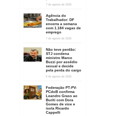
7 de agosto de 2026
Agência do
Trabalhador: DF
encerra a semana
com 1.184 vagas de
emprego
7 de agosto de 2026
Não teve perdão:
STJ condena
ministro Marco
Buzzi por assédio
sexual e decide
pela perda do cargo
6 de agosto de 2026
Federação PT-PV-
PCdoB confirma
Leandro Grass ao
Buriti com Dora
Gomes de vice e
isola Ricardo
Cappelli