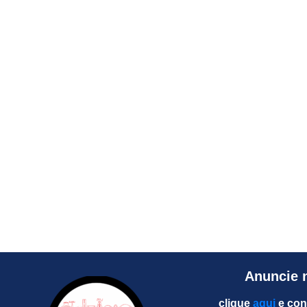
Anuncie 
clique
aqui
e con