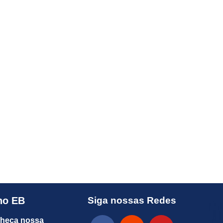
no EB
Siga nossas Redes
heça nossa