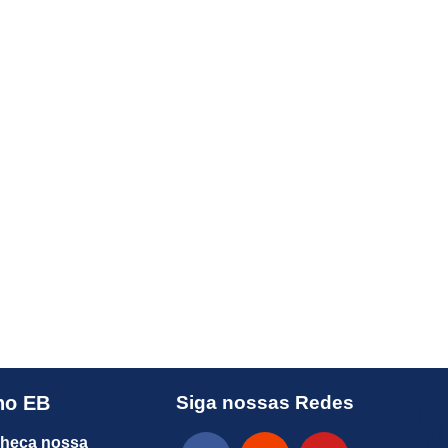
no EB
Siga nossas Redes
heça nossa