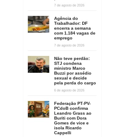
7 de agosto de 2026
Agência do
Trabalhador: DF
encerra a semana
com 1.184 vagas de
emprego
7 de agosto de 2026
Não teve perdão:
STJ condena
ministro Marco
Buzzi por assédio
sexual e decide
pela perda do cargo
6 de agosto de 2026
Federação PT-PV-
PCdoB confirma
Leandro Grass ao
Buriti com Dora
Gomes de vice e
isola Ricardo
Cappelli