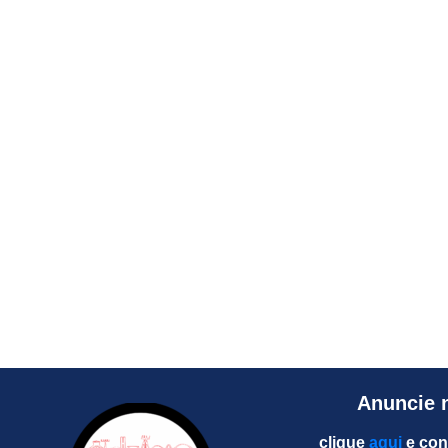
Anuncie 
clique
aqui
e con