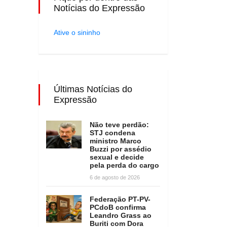
Notícias do Expressão
Ative o sininho
Últimas Notícias do
Expressão
Não teve perdão:
STJ condena
ministro Marco
Buzzi por assédio
sexual e decide
pela perda do cargo
6 de agosto de 2026
Federação PT-PV-
PCdoB confirma
Leandro Grass ao
Buriti com Dora