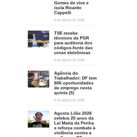
Gomes de vice e
isola Ricardo
Cappelli
6 de agosto de 2026
TSE recebe
técnicos da PGR
para auditoria dos
códigos-fonte das
urnas eletrônicas
6 de agosto de 2026
Agência do
Trabalhador: DF tem
806 oportunidades
de emprego nesta
quinta (5)
6 de agosto de 2026
Agosto Lilás 2026
celebra 20 anos da
Lei Maria da Penha
e reforça combate à
violência contra a