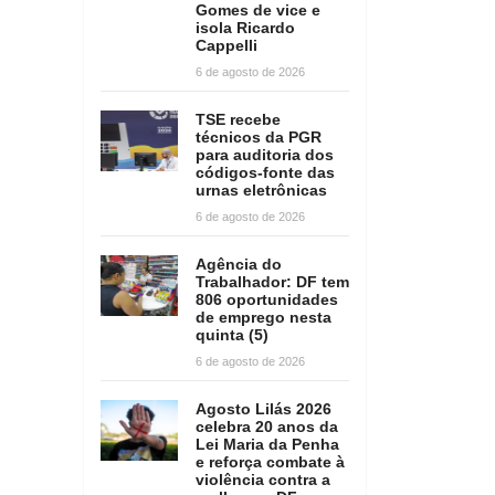
Gomes de vice e
isola Ricardo
Cappelli
6 de agosto de 2026
TSE recebe
técnicos da PGR
para auditoria dos
códigos-fonte das
urnas eletrônicas
6 de agosto de 2026
Agência do
Trabalhador: DF tem
806 oportunidades
de emprego nesta
quinta (5)
6 de agosto de 2026
Agosto Lilás 2026
celebra 20 anos da
Lei Maria da Penha
e reforça combate à
violência contra a