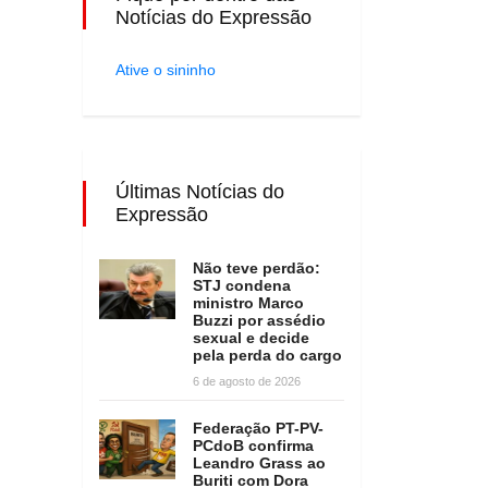
Notícias do Expressão
Ative o sininho
Últimas Notícias do
Expressão
Não teve perdão:
STJ condena
ministro Marco
Buzzi por assédio
sexual e decide
pela perda do cargo
6 de agosto de 2026
Federação PT-PV-
PCdoB confirma
Leandro Grass ao
Buriti com Dora