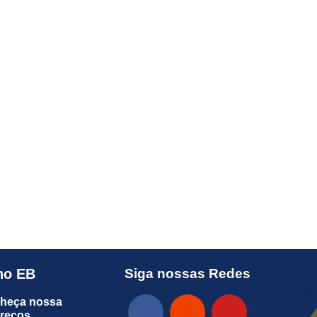
no EB
Siga nossas Redes
heça nossa
preços