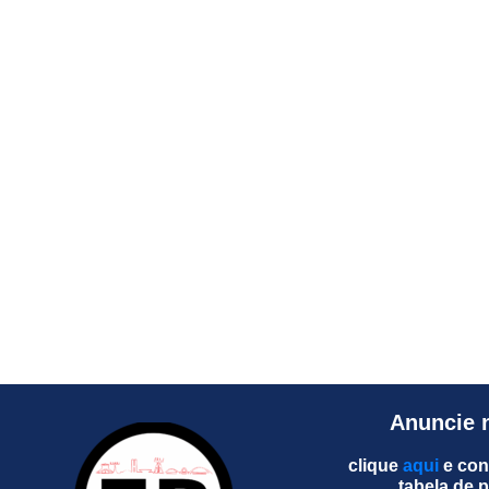
Anuncie 
clique
aqui
e con
tabela de 