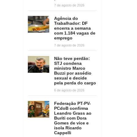
7 de agosto de 2026
Agência do
Trabalhador: DF
encerra a semana
com 1.184 vagas de
emprego
7 de agosto de 2026
Não teve perdão:
STJ condena
ministro Marco
Buzzi por assédio
sexual e decide
pela perda do cargo
6 de agosto de 2026
Federação PT-PV-
PCdoB confirma
Leandro Grass ao
Buriti com Dora
Gomes de vice e
isola Ricardo
Cappelli