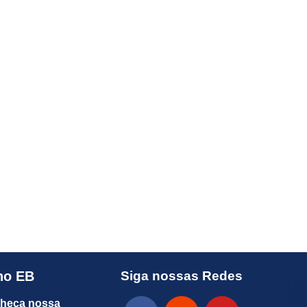
no EB
Siga nossas Redes
heça nossa