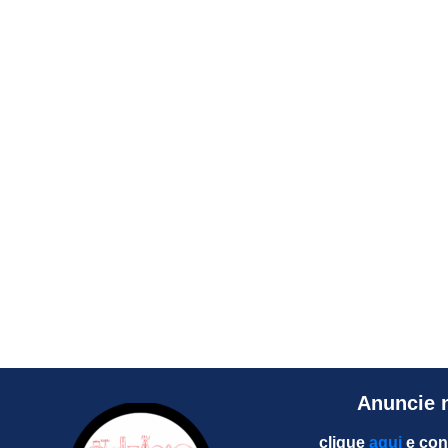
Anuncie 
clique
aqui
e con