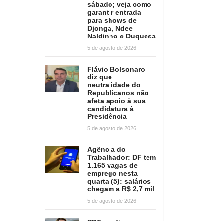
sábado; veja como
garantir entrada
para shows de
Djonga, Ndee
Naldinho e Duquesa
5 de agosto de 2026
Flávio Bolsonaro
diz que
neutralidade do
Republicanos não
afeta apoio à sua
candidatura à
Presidência
5 de agosto de 2026
Agência do
Trabalhador: DF tem
1.165 vagas de
emprego nesta
quarta (5); salários
chegam a R$ 2,7 mil
5 de agosto de 2026