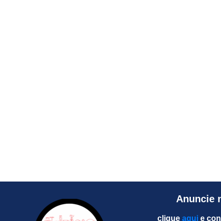
Anuncie 
clique
aqui
e con