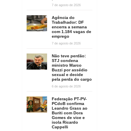
7 de agosto de 2026
Agência do
Trabalhador: DF
encerra a semana
com 1.184 vagas de
emprego
7 de agosto de 2026
Não teve perdão:
STJ condena
ministro Marco
Buzzi por assédio
sexual e decide
pela perda do cargo
6 de agosto de 2026
Federação PT-PV-
PCdoB confirma
Leandro Grass ao
Buriti com Dora
Gomes de vice e
isola Ricardo
Cappelli