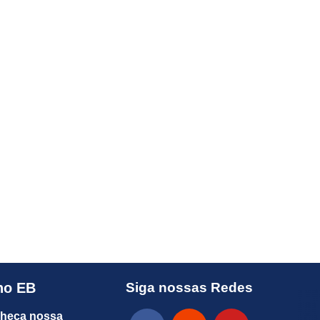
no EB
Siga nossas Redes
heça nossa