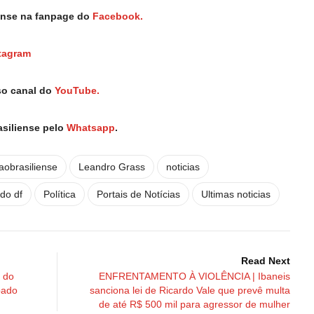
iense na fanpage do
Facebook.
tagram
so canal do
YouTube.
asiliense pelo
Whatsapp
.
aobrasiliense
Leandro Grass
noticias
 do df
Política
Portais de Notícias
Ultimas noticias
Read Next
 do
ENFRENTAMENTO À VIOLÊNCIA | Ibaneis
bado
sanciona lei de Ricardo Vale que prevê multa
de até R$ 500 mil para agressor de mulher