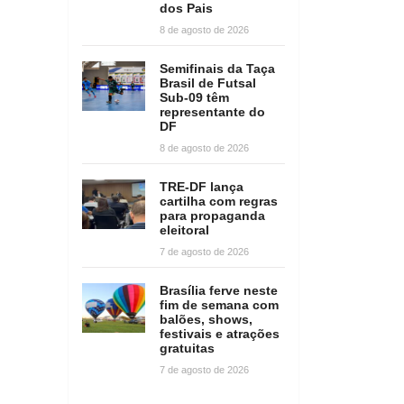
dos Pais
8 de agosto de 2026
Semifinais da Taça
Brasil de Futsal
Sub-09 têm
representante do
DF
8 de agosto de 2026
TRE-DF lança
cartilha com regras
para propaganda
eleitoral
7 de agosto de 2026
Brasília ferve neste
fim de semana com
balões, shows,
festivais e atrações
gratuitas
7 de agosto de 2026