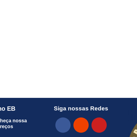
no EB
Siga nossas Redes
heça nossa
preços