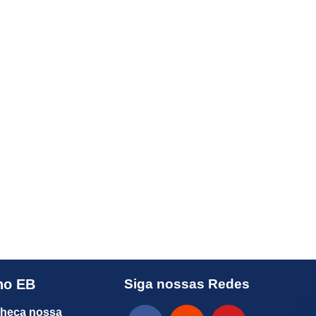
no EB
Siga nossas Redes
heça nossa