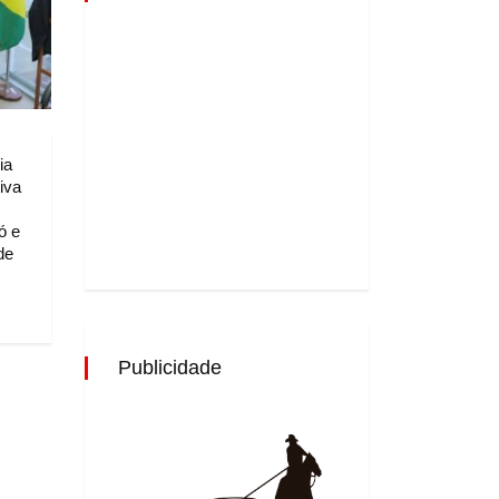
|
ia
iva
ó e
de
Publicidade