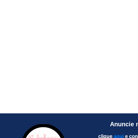
Anuncie 
clique
aqui
e con