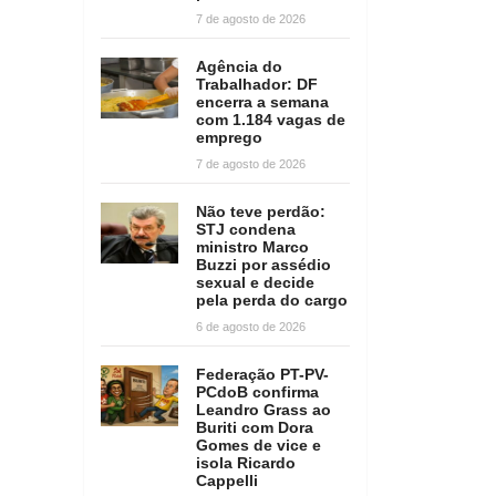
7 de agosto de 2026
Agência do
Trabalhador: DF
encerra a semana
com 1.184 vagas de
emprego
7 de agosto de 2026
Não teve perdão:
STJ condena
ministro Marco
Buzzi por assédio
sexual e decide
pela perda do cargo
6 de agosto de 2026
Federação PT-PV-
PCdoB confirma
Leandro Grass ao
Buriti com Dora
Gomes de vice e
isola Ricardo
Cappelli